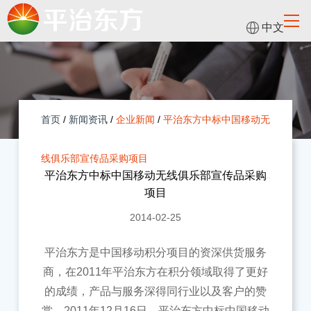
中文
首页
/
新闻资讯
/
企业新闻
/
平治东方中标中国移动无
线俱乐部宣传品采购项目
平治东方中标中国移动无线俱乐部宣传品采购
项目
2014-02-25
平治东方是中国移动积分项目的资深供货服务
商，在2011年平治东方在积分领域取得了更好
的成绩，产品与服务深得同行业以及客户的赞
赏，2011年12月16日，平治东方中标中国移动