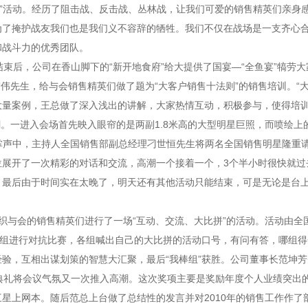
S”活动。经历了阻击战、反击战、丛林战，让我们可爱的销售精英们亲身
了掩护战友我们也是我们义不容辞的牺牲。我们不仅在战场是一支齐心合
和战斗力的优秀团队。
后，公司在香山脚下的“新开地食府”给大提供了国宴—“全鱼宴”犒劳大
伟先生，给与会销售精英们做了题为“大客户销售十法则”的销售培训。“
大量案例，王总做了深入浅出的讲解，大家热情互动，积极参与，使得培
。一进入会场首先映入眼帘的是两副1.8米高的大型明星巨照，而喷绘上的
的掌声中，主持人全国销售部副总经理刁世恒先生将两名全国销售明星隆重
位展开了一次精彩的对话和交流，高潮一个接着一个，3个半小时很快就过
。最后由于时间实在太晚了，明天还有其他活动只能结束，可是无论是台
织与会的销售精英们进行了一场“互动、交流、大比拼”的活动。活动由全
三组进行对抗比赛，各组喊出自己的大比拼的活动口号，有问有答，哪组
验，互相出谋划策的智慧大汇聚，最后“我棒组”获胜。公司董事长范坤
礼将会议气氛又一次推入高潮。这次奖项主要是奖励年度个人业绩突出
星上网本。随后范总上台做了总结性的发言并对2010年的销售工作作了