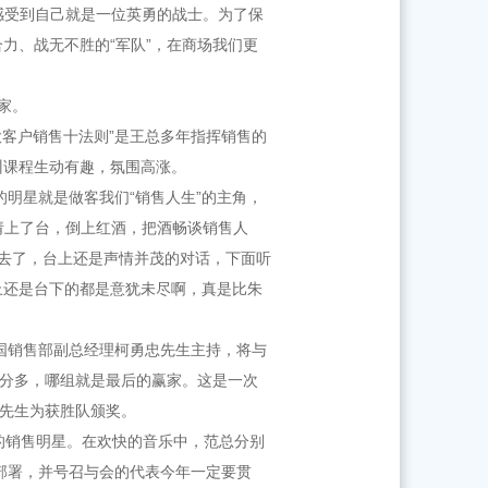
感受到自己就是一位英勇的战士。为了保
力、战无不胜的“军队”，在商场我们更
家。
大客户销售十法则”是王总多年指挥销售的
训课程生动有趣，氛围高涨。
明星就是做客我们“销售人生”的主角，
请上了台，倒上红酒，把酒畅谈销售人
去了，台上还是声情并茂的对话，下面听
上还是台下的都是意犹未尽啊，真是比朱
国销售部副总经理柯勇忠先生主持，将与
得分多，哪组就是最后的赢家。这是一次
芳先生为获胜队颁奖。
的销售明星。在欢快的音乐中，范总分别
部署，并号召与会的代表今年一定要贯