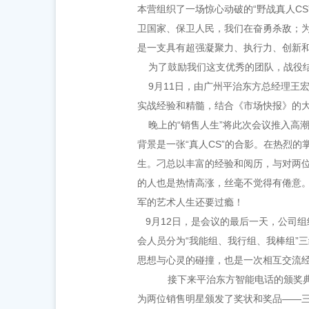
本营组织了一场惊心动破的“野战真人C
卫国家、保卫人民，我们在奋勇杀敌；为
是一支具有超强凝聚力、执行力、创新
为了鼓励我们这支优秀的团队，战役结束
9月11日，由广州平治东方总经理王宏
实战经验和精髓，结合《市场快报》的
晚上的“销售人生”将此次会议推入高潮
背景是一张“真人CS”的合影。在热烈
生。刁总以丰富的经验和阅历，与对两
的人也是热情高涨，丝毫不觉得有倦意
军的艺术人生还要过瘾！
9月12日，是会议的最后一天，公司组
会人员分为“我能组、我行组、我棒组”
思想与心灵的碰撞，也是一次相互交流经
接下来平治东方智能电话的颁奖典
为两位销售明星颁发了奖状和奖品——三