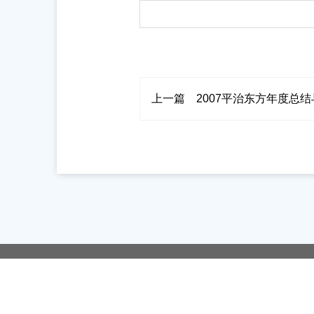
上一篇
2007平治东方年度总
产品方案
服务支持
代理加盟