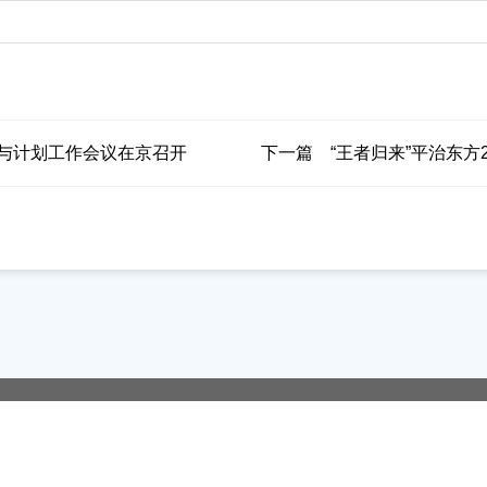
结与计划工作会议在京召开
下一篇
“王者归来”平治东方20
新闻资讯
关于我们
加入我