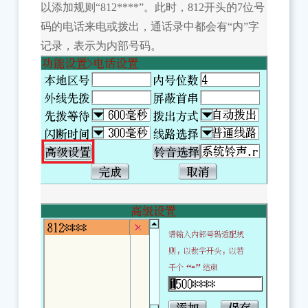
以添加规则“
812****
”。此时，
812
开头的
7
位号
码的电话来电或拨出，通话录中都会有“内”字
记录，表示为内部号码。