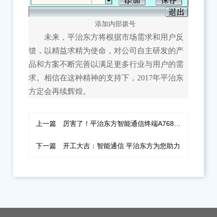
添加内部拨号
未来，平治东方将根据市场需求和用户反
馈，以精益求精为使命，对公司自主研发的产
品和方案不断完善以满足更多行业与用户的需
求。相信在这种精神的支持下，
2017年平治东
方定会再续辉煌。
上一篇
厉害了！平治东方智能通信终端A7688+助力湖南水利厅部署防汛备汛工作
下一篇
开工大吉：智能通信 平治东方为您助力