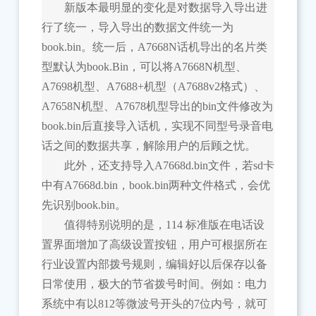
新版本最明显的变化是对数据导入导出进
行了统一，导入导出的数据文件统一为
book.bin
。统一后，A7668N话机导出的名片类
型默认为book.Bin，可以将A7668N机型、
A7698机型、A7688+机型（A7688v2格式）、
A7658N机型、A7678机型导出的bin文件修改为
book.bin后直接导入话机，实现不同型号录音电
话之间的数据共享，解除用户的后顾之忧。
此外，还支持导入
A7668d.bin
文件，若
sd
卡
中有
A7668d.bin
，
book.bin
两种文件格式，会优
先识别
book.bin
。
值得特别说明的是，
114
标准版在电话设
置界面增加了高级设置按钮，用户可根据所在
行业设置内部拨号规则，编辑
好
以后保存以备
日常使用，极大的节省拨号时间。例如：电力
系统中有以
812
等微波号开头的
7
位内号，就可