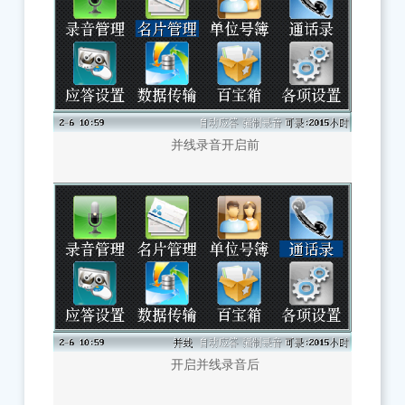
并线录音开启前
开启并线录音后