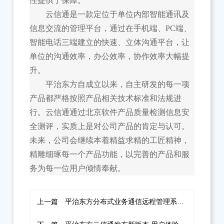
性提供了保障。
云信通是一款定位于单位内部智能通讯及
信息交流的管理平台，通过在手机端、
PC
端、
智能电话三端建立的快速、立体沟通平台，让
单位的沟通效率，办公效率，协作效率大幅提
升。
平治东方自成立以来，自主研发的每一项
产品都严格按照产品相关技术标准和法规进
行。云信通通过北京软件产品质量检测信息安
全测评，实质上是对公司产品的肯定与认可。
未来，公司会继续本着精益求精的工匠精神，
精雕细琢每一个产品功能，以完善的产品和服
务为每一位用户倾情奉献。
上一篇
平治东方分布式业务通信远程管理系统2.0正式上市