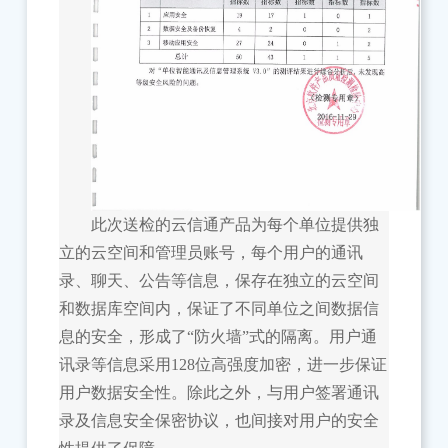
此次送检的云信通产品为每个单位提供独
立的云空间和管理员账号，每个用户的通讯
录、聊天、公告等信息，保存在独立的云空间
和数据库空间内，保证了不同单位之间数据信
息的安全，形成了
“防火墙”式的隔离。用户通
讯录等信息采用
128
位高强度加密，进一步保证
用户数据安全性。除此之外，与用户签署通讯
录及信息安全保密协议，也间接对用户的安全