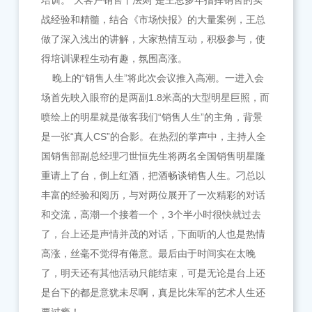
培训。“大客户销售十法则”是王总多年指挥销售的实
战经验和精髓，结合《市场快报》的大量案例，王总
做了深入浅出的讲解，大家热情互动，积极参与，使
得培训课程生动有趣，氛围高涨。
晚上的“销售人生”将此次会议推入高潮。一进入会
场首先映入眼帘的是两副1.8米高的大型明星巨照，而
喷绘上的明星就是做客我们“销售人生”的主角，背景
是一张“真人CS”的合影。在热烈的掌声中，主持人全
国销售部副总经理刁世恒先生将两名全国销售明星隆
重请上了台，倒上红酒，把酒畅谈销售人生。刁总以
丰富的经验和阅历，与对两位展开了一次精彩的对话
和交流，高潮一个接着一个，3个半小时很快就过去
了，台上还是声情并茂的对话，下面听的人也是热情
高涨，丝毫不觉得有倦意。最后由于时间实在太晚
了，明天还有其他活动只能结束，可是无论是台上还
是台下的都是意犹未尽啊，真是比朱军的艺术人生还