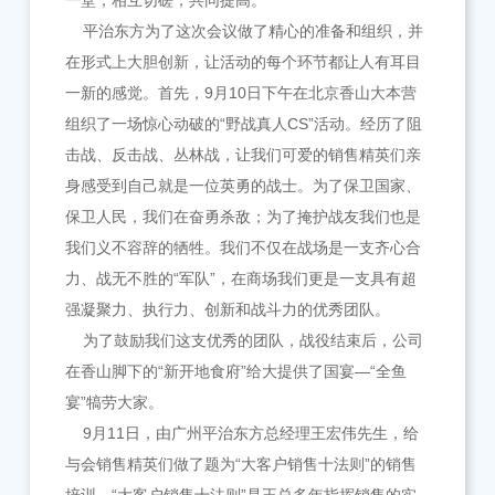
一堂，相互切磋，共同提高。
平治东方为了这次会议做了精心的准备和组织，并
在形式上大胆创新，让活动的每个环节都让人有耳目
一新的感觉。首先，9月10日下午在北京香山大本营
组织了一场惊心动破的“野战真人CS”活动。经历了阻
击战、反击战、丛林战，让我们可爱的销售精英们亲
身感受到自己就是一位英勇的战士。为了保卫国家、
保卫人民，我们在奋勇杀敌；为了掩护战友我们也是
我们义不容辞的牺牲。我们不仅在战场是一支齐心合
力、战无不胜的“军队”，在商场我们更是一支具有超
强凝聚力、执行力、创新和战斗力的优秀团队。
为了鼓励我们这支优秀的团队，战役结束后，公司
在香山脚下的“新开地食府”给大提供了国宴—“全鱼
宴”犒劳大家。
9月11日，由广州平治东方总经理王宏伟先生，给
与会销售精英们做了题为“大客户销售十法则”的销售