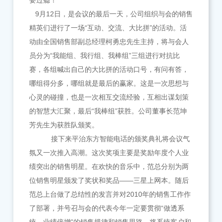
要过瘾！
9月12日，是会议的最后一天，公司组织与会的销售
精英们进行了一场“互动、交流、大比拼”的活动。活
动由全国销售部副总经理柯勇忠先生主持，将与会人
员分为“我能组、我行组、我棒组”三组进行对抗比
赛，各组喊出自己的大比拼的活动口号，有问有答，
哪组得分多，哪组就是最后的赢家。这是一次思想与
心灵的碰撞，也是一次相互交流经验，互相出谋划策
的智慧大汇聚，最后“我棒组”获胜。公司董事长范坤
芳先生为获胜队颁奖。
接下来平治东方智能电话的颁奖典礼将会议气
氛又一次推入高潮。这次奖项主要是奖励年度个人业
绩突出的销售明星。在欢快的音乐中，范总分别为两
位销售明星颁发了奖状和奖品——三星上网本。随后
范总上台做了总结性的发言并对2010年的销售工作作
了部署，并号召与会的代表今年一定要贯彻“做透系